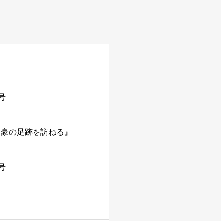
号
文豪の足跡を訪ねる』
号