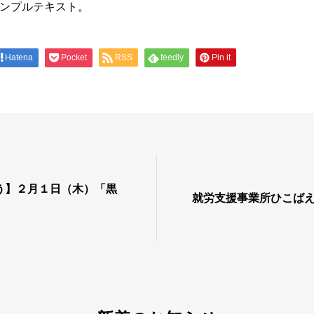
ンプルテキスト。
Hatena
Pocket
RSS
feedly
Pin it
う】２月１日（木）「黒
就労支援事業所ひこば